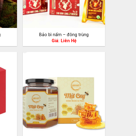
g
Bảo bì nấm – đông trùng
Giá: Liên Hệ