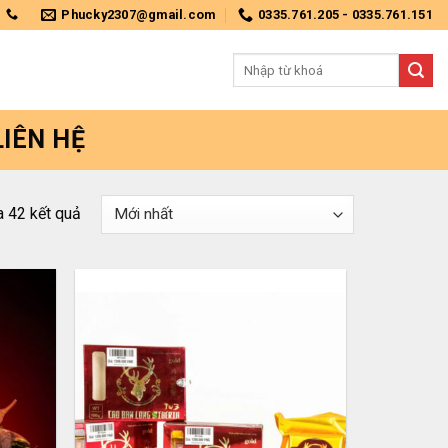
Phucky2307@gmail.com
0335.761.205 - 0335.761.151
Tìm
kiếm:
LIÊN HỆ
Được
a 42 kết quả
sắp
xếp
theo
mới
nhất