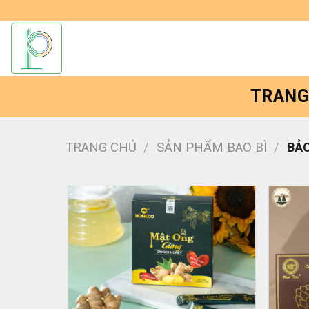
Bỏ
qua
nội
dung
TRANG
TRANG CHỦ
/
SẢN PHẨM BAO BÌ
/
BẢO