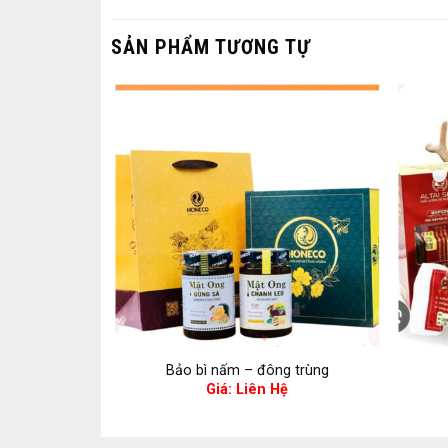
SẢN PHẨM TƯƠNG TỰ
g trùng
Bảo bì nấm – đông trùng
ệ
Giá: Liên Hệ