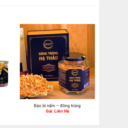
Bảo bì nấm – đông trùng
Bảo bì
Giá: Liên Hệ