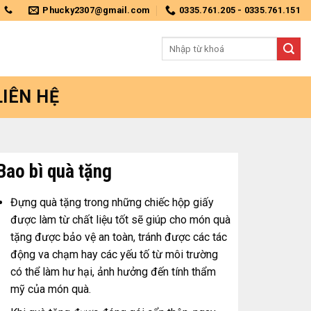
Phucky2307@gmail.com
0335.761.205 - 0335.761.151
Tìm
kiếm:
LIÊN HỆ
Bao bì quà tặng
Đựng quà tặng trong những chiếc hộp giấy
được làm từ chất liệu tốt sẽ giúp cho món quà
tặng được bảo vệ an toàn, tránh được các tác
động va chạm hay các yếu tố từ môi trường
có thể làm hư hại, ảnh hưởng đến tính thẩm
mỹ của món quà.