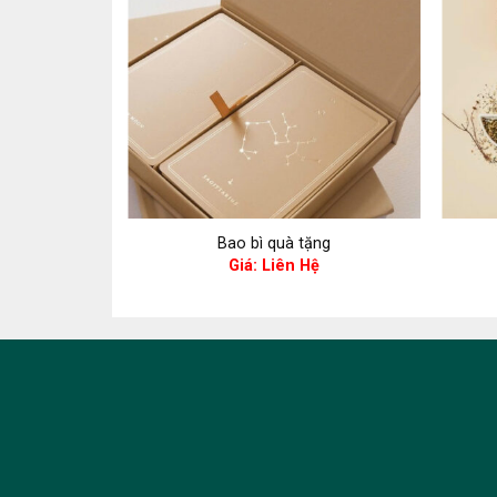
ặng
Bao bì quà tặng
ệ
Giá: Liên Hệ