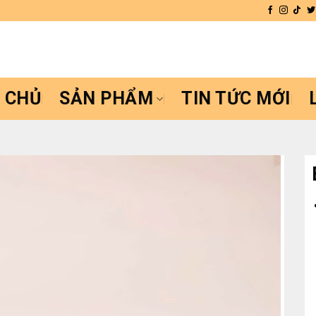
 CHỦ
SẢN PHẨM
TIN TỨC MỚI