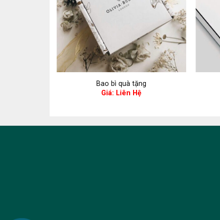
ặng
Bao bì quà tặng
ệ
Giá: Liên Hệ