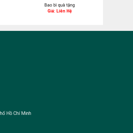
Bao bì quà tặng
Ba
Giá: Liên Hệ
hố Hồ Chí Minh