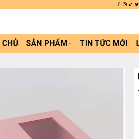
 CHỦ
SẢN PHẨM
TIN TỨC MỚI