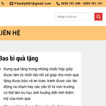
Phucky2307@gmail.com
0335.761.205 - 0335.761.151
Tìm
kiếm:
LIÊN HỆ
Bao bì quà tặng
Đựng quà tặng trong những chiếc hộp giấy
được làm từ chất liệu tốt sẽ giúp cho món quà
tặng được bảo vệ an toàn, tránh được các tác
động va chạm hay các yếu tố từ môi trường
có thể làm hư hại, ảnh hưởng đến tính thẩm
mỹ của món quà.