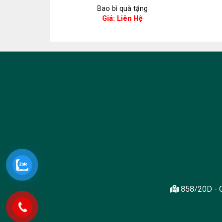
ặng
Bao bì quà tặng
ệ
Giá: Liên Hệ
858/20D - Q