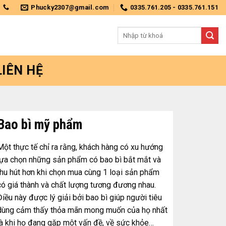
Phucky2307@gmail.com
0335.761.205 - 0335.761.151
Tìm
kiếm:
LIÊN HỆ
Bao bì mỹ phẩm
Một thực tế chỉ ra rằng, khách hàng có xu hướng
lựa chọn những sản phẩm có bao bì bắt mắt và
thu hút hơn khi chọn mua cùng 1 loại sản phẩm
có giá thành và chất lượng tương đương nhau.
Điều này được lý giải bởi bao bì giúp người tiêu
dùng cảm thấy thỏa mãn mong muốn của họ nhất
là khi họ đang gặp một vấn đề, về sức khỏe…