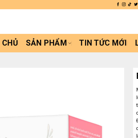
 CHỦ
SẢN PHẨM
TIN TỨC MỚI