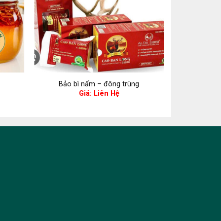
Bảo bì nấm – đông trùng
Bảo bì
Giá: Liên Hệ