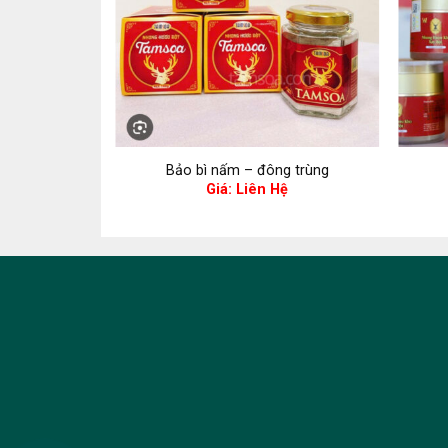
g trùng
Bảo bì nấm – đông trùng
ệ
Giá: Liên Hệ