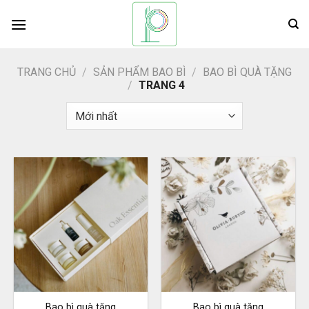
Bỏ
qua
nội
dung
TRANG CHỦ
/
SẢN PHẨM BAO BÌ
/
BAO BÌ QUÀ TẶNG
/
TRANG 4
Bao bì quà tặng
Bao bì quà tặng